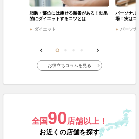
脂肪・部位には痩せる順番がある！効果
パーソナル
的にダイエットするコツとは
場！実はコ
ダイエット
パーソナ
お役立ちコラムを見る
90
全国
店舗以上！
お近くの店舗を探す