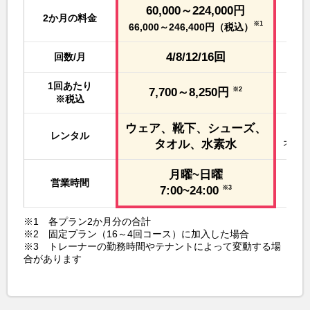
60,000～224,000円
2か月の料金
※1
66,000～246,400円（税込）
4/8/12/16回
回数/月
1回あたり
7,700～8,250円
※2
※税込
ウェア、靴下、シューズ、
レンタル
オリ
タオル、水素水
月曜~日曜
営業時間
7:00~24:00
※3
※1 各プラン2か月分の合計
※2 固定プラン（16～4回コース）に加入した場合
※3 トレーナーの勤務時間やテナントによって変動する場
合があります