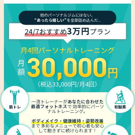
他のパーソナルジムにはない、
“あったら嬉しい”
を全部詰め込んだ...
3万円
24/7おすすめ
プラン
月4回パーソナルトレーニング
30,000
月 額
円
（税込33,000円/月4回）
一流トレーナーが
あなたに合わせた
最適フォットネス
で
効率的にパーソ
筋トレ
有酸素
ナルトレーニング。
ボディメイク・健康維持・姿勢改善
まで
多彩なメニューで初心者も安心
して
飽きずに続けられます！