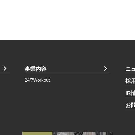
事業内容
ニ
24/7Workout
採
IR
お