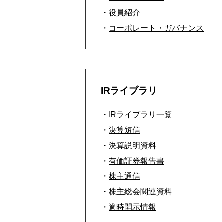
・
役員紹介
・
コーポレート・ガバナンス
IRライブラリ
・
IRライブラリ一覧
・
決算短信
・
決算説明資料
・
有価証券報告書
・
株主通信
・
株主総会関連資料
・
適時開示情報