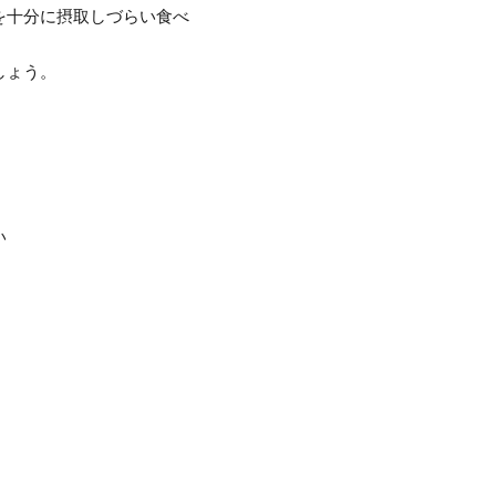
を十分に摂取しづらい食べ
しょう。
い