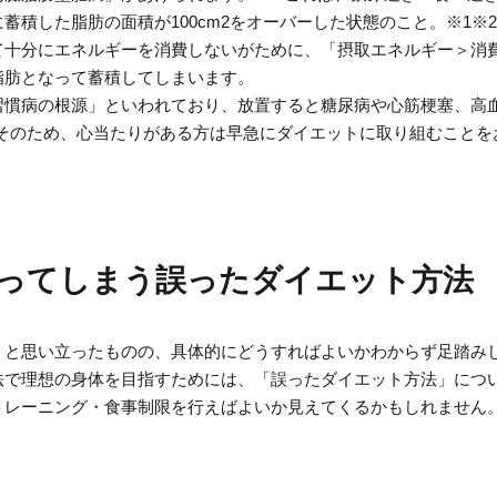
蓄積した脂肪の面積が100cm2をオーバーした状態のこと。※1※
て十分にエネルギーを消費しないがために、「摂取エネルギー＞消
脂肪となって蓄積してしまいます。
習慣病の根源」といわれており、放置すると糖尿病や心筋梗塞、高
 そのため、心当たりがある方は早急にダイエットに取り組むことを
ってしまう誤ったダイエット方法
」と思い立ったものの、具体的にどうすればよいかわからず足踏み
法で理想の身体を目指すためには、「誤ったダイエット方法」につ
トレーニング・食事制限を行えばよいか見えてくるかもしれません