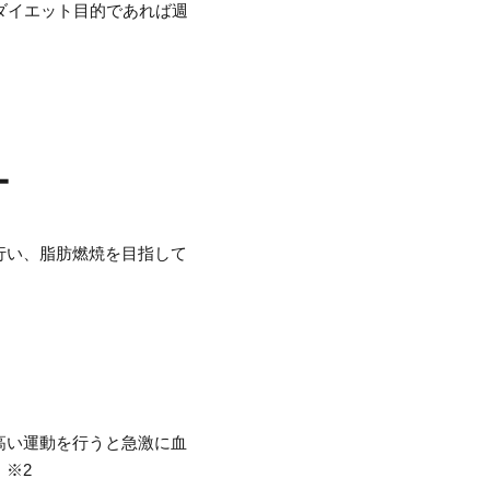
ダイエット目的であれば週
ー
行い、脂肪燃焼を目指して
高い運動を行うと急激に血
※2