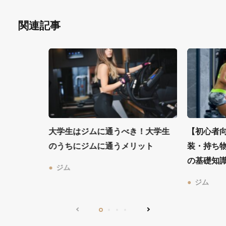
関連記事
大学生はジムに通うべき！大学生
【初心者
のうちにジムに通うメリット
装・持ち
の基礎知
ジム
ジム