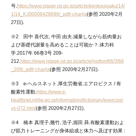
号.
https://www.jstage.jst.go.jp/article/kenkouigaku/14/
1/14_KJ00008428699/_pdf/-char/ja
(参照 2020年2月
27日).
※2 田中 喜代次, 中田 由夫.減量しながら筋肉量お
よび基礎代謝量を高めることは可能か？.体力科
学.2017年 66巻3号 209-
212.
https://www.jstage.jst.go.jp/article/jspfsm/66/3/66
_209/_pdf/-char/ja
(参照 2020年2月27日).
※3 e-ヘルスネット.厚生労働省.エアロビクス / 有
酸素性運動.
https://www.e-
healthnet.mhlw.go.jp/information/dictionary/exercise/
ys-072.html
(参照 2020年2月27日).
※4 橋本 真理子,幾竹, 浩子,堀田 曻.有酸素運動およ
び筋力トレーニングが身体組成と体力へ及ぼす効果 :