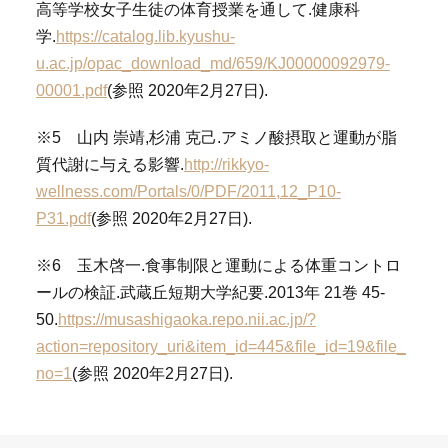
高等学校女子生徒の体育授業を通して.健康科
学.
https://catalog.lib.kyushu-
u.ac.jp/opac_download_md/659/KJ00000092979-
00001.pdf
(参照 2020年2月27日).
※5 山内 崇靖,杉浦 克己.アミノ酸摂取と運動が脂
質代謝に与える影響.
http://rikkyo-
wellness.com/Portals/0/PDF/2011,12_P10-
P31.pdf
(参照 2020年2月27日).
※6 玉木啓一.食事制限と運動による体重コントロ
ールの検証.武蔵丘短期大学紀要.2013年 21巻 45-
50.
https://musashigaoka.repo.nii.ac.jp/?
action=repository_uri&item_id=445&file_id=19&file_
no=1
(参照 2020年2月27日).