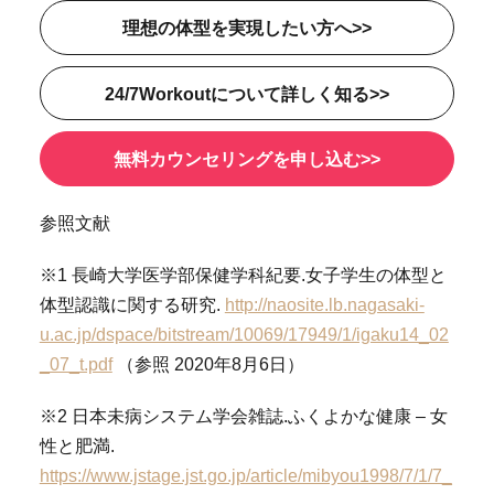
理想の体型を実現したい方へ>>
24/7Workoutについて詳しく知る>>
無料カウンセリングを申し込む>>
参照文献
※1 長崎大学医学部保健学科紀要.女子学生の体型と
体型認識に関する研究.
http://naosite.lb.nagasaki-
u.ac.jp/dspace/bitstream/10069/17949/1/igaku14_02
_07_t.pdf
（参照 2020年8月6日）
※2 日本未病システム学会雑誌.ふくよかな健康 – 女
性と肥満.
https://www.jstage.jst.go.jp/article/mibyou1998/7/1/7_