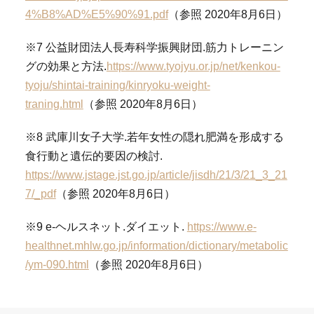
4%B8%AD%E5%90%91.pdf
（参照 2020年8月6日）
※7 公益財団法人長寿科学振興財団.筋力トレーニン
グの効果と方法.
https://www.tyojyu.or.jp/net/kenkou-
tyoju/shintai-training/kinryoku-weight-
traning.html
（参照 2020年8月6日）
※8 武庫川女子大学.若年女性の隠れ肥満を形成する
食行動と遺伝的要因の検討.
https://www.jstage.jst.go.jp/article/jisdh/21/3/21_3_21
7/_pdf
（参照 2020年8月6日）
※9 e-ヘルスネット.ダイエット.
https://www.e-
healthnet.mhlw.go.jp/information/dictionary/metabolic
/ym-090.html
（参照 2020年8月6日）