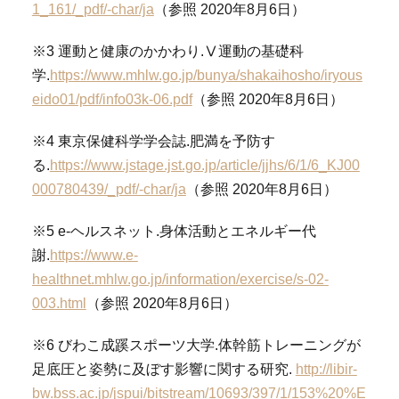
1_161/_pdf/-char/ja
（参照 2020年8月6日）
※3 運動と健康のかかわり.Ⅴ運動の基礎科
学.
https://www.mhlw.go.jp/bunya/shakaihosho/iryous
eido01/pdf/info03k-06.pdf
（参照 2020年8月6日）
※4 東京保健科学学会誌.肥満を予防す
る.
https://www.jstage.jst.go.jp/article/jjhs/6/1/6_KJ00
000780439/_pdf/-char/ja
（参照 2020年8月6日）
※5 e-ヘルスネット.身体活動とエネルギー代
謝.
https://www.e-
healthnet.mhlw.go.jp/information/exercise/s-02-
003.html
（参照 2020年8月6日）
※6 びわこ成蹊スポーツ大学.体幹筋トレーニングが
足底圧と姿勢に及ぼす影響に関する研究.
http://libir-
bw.bss.ac.jp/jspui/bitstream/10693/397/1/153%20%E