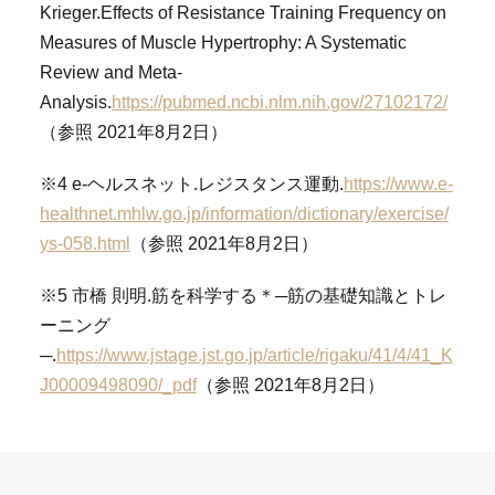
Krieger.Effects of Resistance Training Frequency on
Measures of Muscle Hypertrophy: A Systematic
Review and Meta-
Analysis.
https://pubmed.ncbi.nlm.nih.gov/27102172/
（参照 2021年8月2日）
※4 e-ヘルスネット.レジスタンス運動.
https://www.e-
healthnet.mhlw.go.jp/information/dictionary/exercise/
ys-058.html
（参照 2021年8月2日）
※5 市橋 則明.筋を科学する＊─筋の基礎知識とトレ
ーニング
─.
https://www.jstage.jst.go.jp/article/rigaku/41/4/41_K
J00009498090/_pdf
（参照 2021年8月2日）