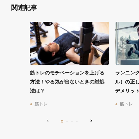
関連記事
筋トレのモチベーションを上げる
ランニン
方法！やる気が出ないときの対処
ル）の正
法は？
デメリッ
筋トレ
筋トレ