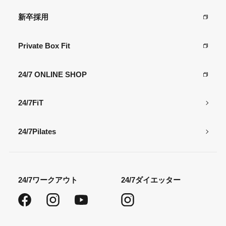
新卒採用
Private Box Fit
24/7 ONLINE SHOP
24/7FiT
24/7Pilates
24/7ワークアウト
24/7ダイエッター
Facebook
Instagram
YouTube
Instagram