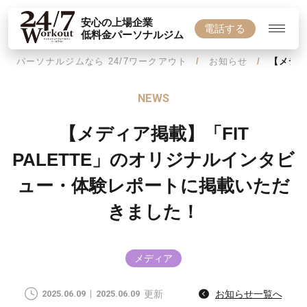
安心の上場企業
電話する
低料金パーソナルジム
パーソナルジムなら 24/7ワークアウト
お知らせ
【メディ
NEWS
【メディア掲載】「FIT
PALETTE」のオリジナルインタビ
ュー・体験レポートに掲載いただ
きました！
メディア
2025.06.09
2025.06.09
更新
お知らせ一覧へ