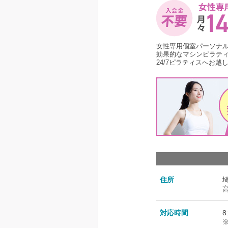
女性専用個室パーソナ
効果的なマシンピラテ
24/7ピラティスへお越
住所
対応時間
8