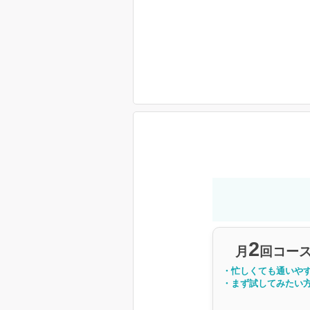
2
月
回コー
・忙しくても通いや
・まず試してみたい