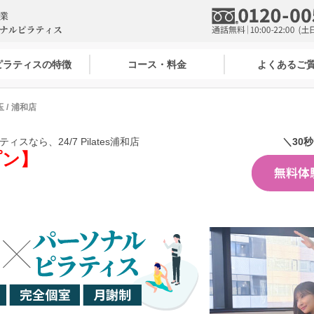
7ピラティスの特徴
コース・料金
よくあるご
玉
浦和店
スなら、24/7 Pilates浦和店
＼30
プン】