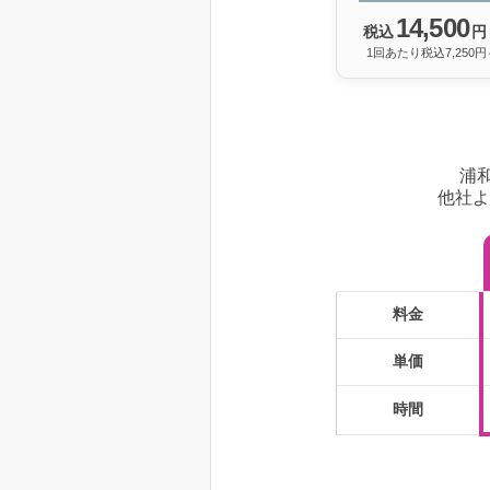
14,500
税込
円
1回あたり税込7,250円
浦
他社よ
料金
単価
時間