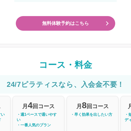
無料体験予約はこちら
コース・料金
24/7ピラティスなら、入会金不要！
4
8
ス
月
回コース
月
回コース
すい
・週1ペースで通いやす
・早く効果を出したい方
・
方
い
デ
・一番人気のプラン