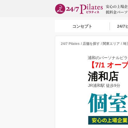
コンセプト
24/
24/7 Pilates
店舗を探す
関東エリア
埼
浦和のパーソナルピラティ
【7/1 オー
浦和店
JR浦和駅 徒歩9分