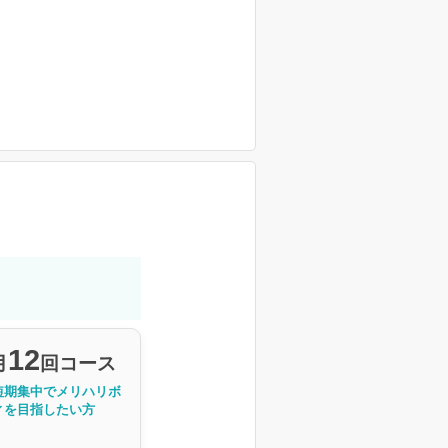
12
月
回コース
短期集中でメリハリボ
ィを目指したい方