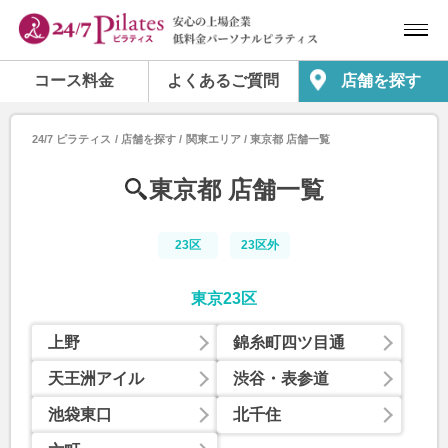
コース料金
よくあるご質問
店舗を探す
24/7 ピラティス
店舗を探す
関東エリア
東京都 店舗一覧
東京都 店舗一覧
23区
23区外
東京23区
上野
錦糸町四ツ目通
天王洲アイル
渋谷・表参道
池袋東口
北千住