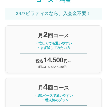
24/7ピラティスなら、入会金不要！
2
月
回コース
・忙しくても通いやすい
・まず試してみたい方
14,500
税込
円～
1回あたり税込7,250円～
4
月
回コース
・週1ペースで通いやすい
・一番人気のプラン