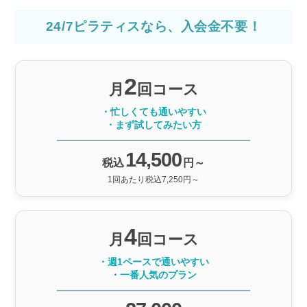
24/7ピラティスなら、入会金不要！
2
月
回コース
・忙しくても通いやすい
・まず試してみたい方
14,500
税込
円～
1回あたり税込7,250円～
4
月
回コース
・週1ペースで通いやすい
・一番人気のプラン