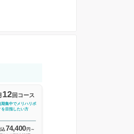
12
月
回コース
短期集中でメリハリボ
ィを目指したい方
74,400
税込
円～