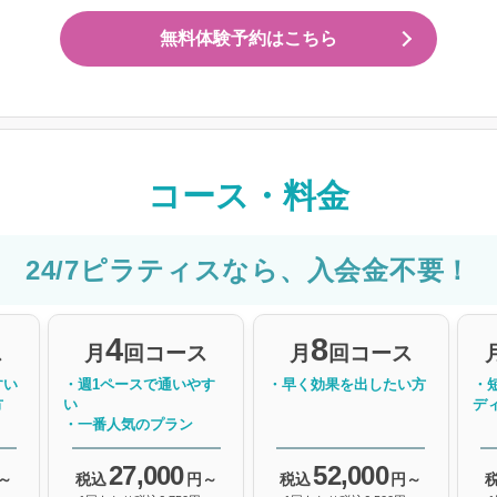
無料体験予約はこちら
コース・料金
24/7ピラティスなら、入会金不要！
4
8
ス
月
回コース
月
回コース
すい
・週1ペースで通いやす
・早く効果を出したい方
・
方
い
デ
・一番人気のプラン
27,000
52,000
～
税込
円～
税込
円～