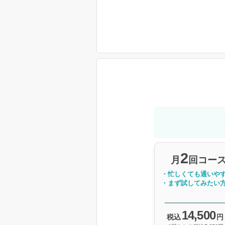
2
月
回コー
・忙しくても通いや
・まず試してみたい
14,500
税込
円