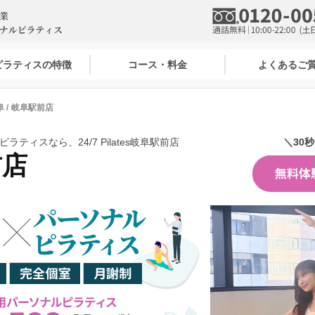
7ピラティスの特徴
コース・料金
よくあるご
阜
岐阜駅前店
ティスなら、24/7 Pilates岐阜駅前店
＼30
前店