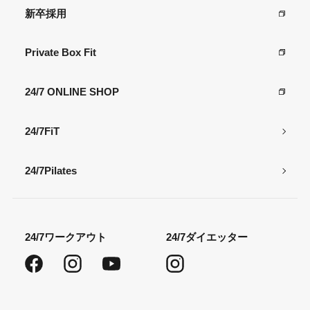
新卒採用
Private Box Fit
24/7 ONLINE SHOP
24/7FiT
24/7Pilates
24/7ワークアウト
24/7ダイエッター
Facebook
Instagram
YouTube
Instagram