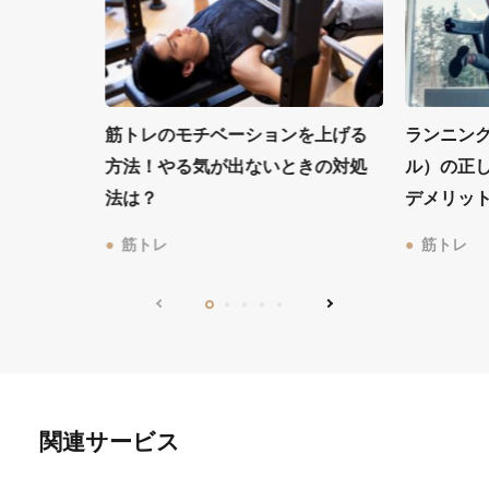
筋トレのモチベーションを上げる
ランニン
方法！やる気が出ないときの対処
ル）の正
法は？
デメリッ
筋トレ
筋トレ
関連サービス