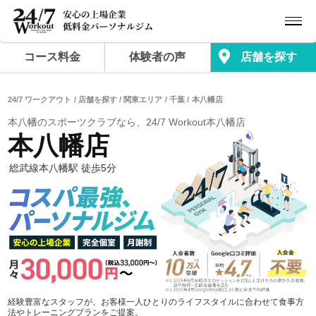
コース料金
体験者の声
店舗を探す
24/7 ワークアウト
店舗を探す
関東エリア
千葉
本八幡店
本八幡のスポーツクラブなら、24/7 Workout本八幡店
本八幡店
総武線本八幡駅 徒歩5分
経験豊富なスタッフが、お客様一人ひとりのライフスタイルに合わせて食事方
法やトレーニングプランをご提案。