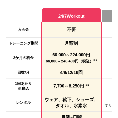
24/7Workout
不要
入会金
月額制
トレーニング期間
60,000～224,000円
2か月の料金
※1
66,000～246,400円（税込）
4/8/12/16回
回数/月
1回あたり
7,700～8,250円
※2
※税込
ウェア、靴下、シューズ、
レンタル
オリジ
タオル、水素水
月曜~日曜