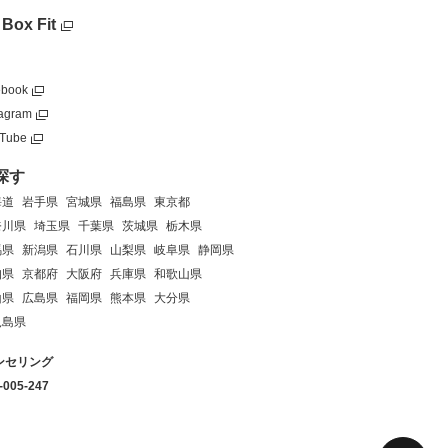
 Box Fit
ebook
tagram
Tube
探す
海道
岩手県
宮城県
福島県
東京都
奈川県
埼玉県
千葉県
茨城県
栃木県
馬県
新潟県
石川県
山梨県
岐阜県
静岡県
知県
京都府
大阪府
兵庫県
和歌山県
山県
広島県
福岡県
熊本県
大分県
児島県
ンセリング
-005-247