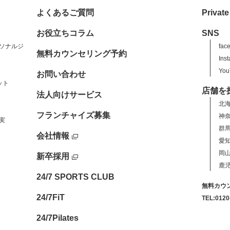
よくあるご質問
Private
お役立ちコラム
SNS
ソナルジ
fac
無料カウンセリング予約
Ins
You
お問い合わせ
ット
店舗を
法人向けサービス
北
フランチャイズ募集
神
実
群
会社情報
愛
岡
新卒採用
鹿
24/7 SPORTS CLUB
無料カウ
24/7FiT
TEL:0120
24/7Pilates