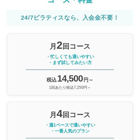
24/7ピラティスなら、入会金不要！
2
月
回コース
・忙しくても通いやすい
・まず試してみたい方
14,500
税込
円～
1回あたり税込7,250円～
4
月
回コース
・週1ペースで通いやすい
・一番人気のプラン