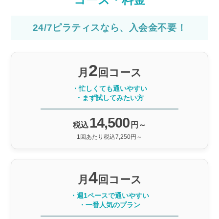
24/7ピラティスなら、入会金不要！
2
月
回コース
・忙しくても通いやすい
・まず試してみたい方
14,500
税込
円～
1回あたり税込7,250円～
4
月
回コース
・週1ペースで通いやすい
・一番人気のプラン