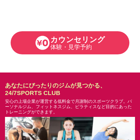
カウンセリング
体験・見学予約
あなたにぴったりのジムが見つかる、
24/7SPORTS CLUB
安心の上場企業が運営する低料金で月謝制のスポーツクラブ。
パ
ーソナルジム、フィットネスジム、ピラティスなど目的にあった
トレーニングができます。