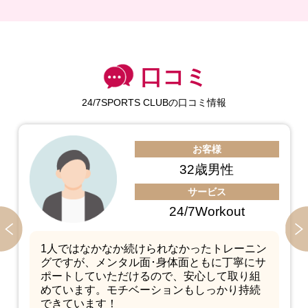
口コミ
24/7SPORTS CLUBの口コミ情報
お客
28歳
サービ
24/7Pil
ーニン
ピラティス初心者のため最初は不
にサ
が、丁寧にマンツーマンで教えて
り組
で、安心して楽しく続けられてい
持続
の要望に合わせたレッスンをして
ので満足しています！