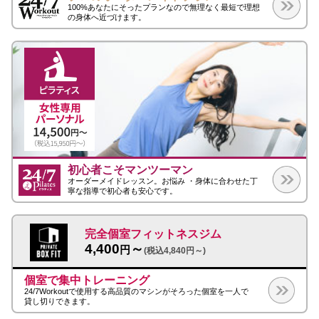
100%あなたにそったプランなので無理なく最短で理想
の身体へ近づけます。
初心者こそマンツーマン
オーダーメイドレッスン。お悩み ・身体に合わせた丁
寧な指導で初心者も安心です。
完全個室フィットネスジム
4,400
～
円
(税込4,840円～)
個室で集中トレーニング
24/7Workoutで使用する高品質のマシンがそろった個室を一人で
貸し切りできます。