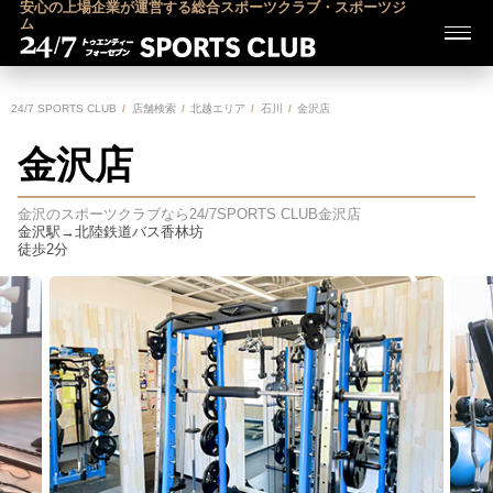
安心の上場企業が運営する総合スポーツクラブ・スポーツジ
ム
24/7 SPORTS CLUB
店舗検索
北越エリア
石川
金沢店
金沢店
金沢のスポーツクラブなら24/7SPORTS CLUB
金沢店
金沢駅→北陸鉄道バス香林坊
徒歩2分