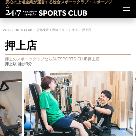
安心の上場企業が運営する総合スポーツクラブ・スポーツジ
ム
24/7 SPORTS CLUB
店舗検索
関東エリア
東京
押上店
押上店
押上のスポーツクラブなら24/7SPORTS CLUB
押上店
押上駅 徒歩3分