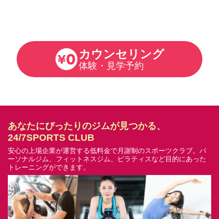
カウンセリング
体験・見学予約
あなたにぴったりのジムが見つかる、
24/7SPORTS CLUB
安心の上場企業が運営する低料金で月謝制のスポーツクラブ。
パ
ーソナルジム、フィットネスジム、ピラティスなど目的にあった
トレーニングができます。