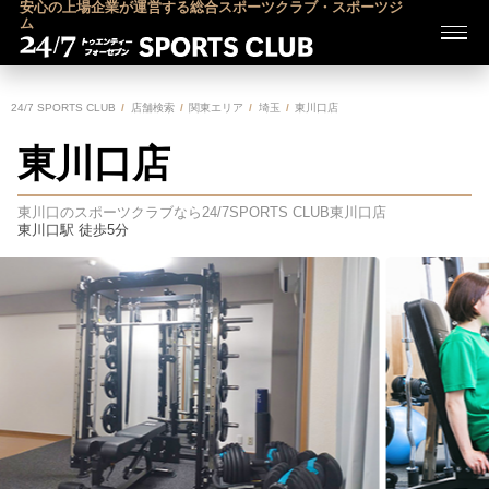
安心の上場企業が運営する総合スポーツクラブ・スポーツジ
ム
24/7 SPORTS CLUB
店舗検索
関東エリア
埼玉
東川口店
東川口店
東川口のスポーツクラブなら24/7SPORTS CLUB
東川口店
東川口駅 徒歩5分