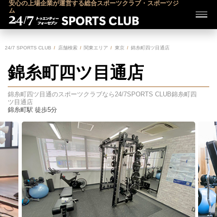
安心の上場企業が運営する総合スポーツクラブ・スポーツジ
ム
24/7 SPORTS CLUB
店舗検索
関東エリア
東京
錦糸町四ツ目通店
錦糸町四ツ目通店
錦糸町四ツ目通のスポーツクラブなら24/7SPORTS CLUB
錦糸町四
ツ目通店
錦糸町駅 徒歩5分