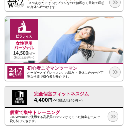
100%あなたにそったプランなので無理なく最短で理想
の身体へ近づけます。
初心者こそマンツーマン
オーダーメイドレッスン。お悩み ・身体に合わせた丁
寧な指導で初心者も安心です。
完全個室フィットネスジム
4,400
～
円
(税込4,840円～)
個室で集中トレーニング
24/7Workoutで使用する高品質のマシンがそろった個室を一人で
貸し切りできます。