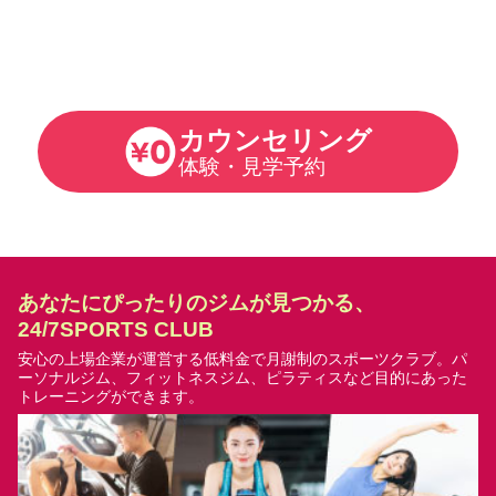
カウンセリング
体験・見学予約
あなたにぴったりのジムが見つかる、
24/7SPORTS CLUB
安心の上場企業が運営する低料金で月謝制のスポーツクラブ。
パ
ーソナルジム、フィットネスジム、ピラティスなど目的にあった
トレーニングができます。