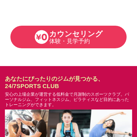
カウンセリング
体験・見学予約
あなたにぴったりのジムが見つかる、
24/7SPORTS CLUB
安心の上場企業が運営する低料金で月謝制のスポーツクラブ。
パ
ーソナルジム、フィットネスジム、ピラティスなど目的にあった
トレーニングができます。