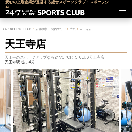
安心の上場企業が運営する総合スポーツクラブ・スポーツジ
ム
24/7 SPORTS CLUB
店舗検索
関西エリア
大阪
天王寺店
天王寺店
天王寺のスポーツクラブなら24/7SPORTS CLUB
天王寺店
天王寺駅 徒歩4分